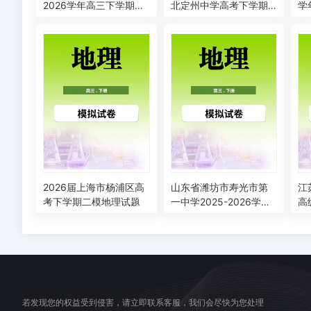
2026学年高三下学期一
北定州中学高考下学期
学
模考试地理试题
一模地理试题
量
卷
2026届上海市杨浦区高
山东省潍坊市寿光市第
江
考下学期二模地理试题
一中学2025-2026学年
高
高三下学期二模考前训
年
练地理试题（二）
理
若发现您的权益受到侵害，请立即联系客服，我们会尽快为您处理