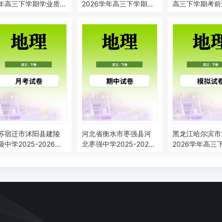
年高三下学期学业质
2026学年高三下学期四
高三下学期考前
调研（二模）地理试
月阶段检测地理试题
训练地理试卷
苏宿迁市沭阳县建陵
河北省衡水市枣强县河
黑龙江哈尔滨市2
级中学2025-2026学
北枣强中学2025-2026
2026学年高三
高三下学期3月月考地
学年高三下学期4月期中
一次模拟考试地
试卷
地理试题