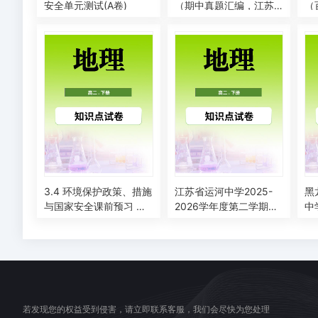
安全单元测试(A卷)
（期中真题汇编，江苏
（
专用）高二地理下学期
题
二
3.4 环境保护政策、措施
江苏省运河中学2025-
黑
与国家安全课前预习 湘
2026学年度第二学期学
中
教版
情调研高二地理试题
高
试
若发现您的权益受到侵害，请立即联系客服，我们会尽快为您处理